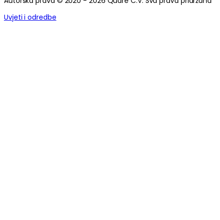
Autorska prava © 2020 - 2026 Quare C.V. Sva prava pridržana
Uvjeti i odredbe